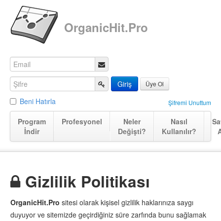
OrganicHit.Pro
Üye Ol
Beni Hatırla
Şifremi Unuttum
Program
Profesyonel
Neler
Nasıl
Sa
İndir
Değişti?
Kullanılır?
A
Gizlilik Politikası
OrganicHit.Pro
sitesi olarak kişisel gizlilik haklarınıza saygı
duyuyor ve sitemizde geçirdiğiniz süre zarfında bunu sağlamak